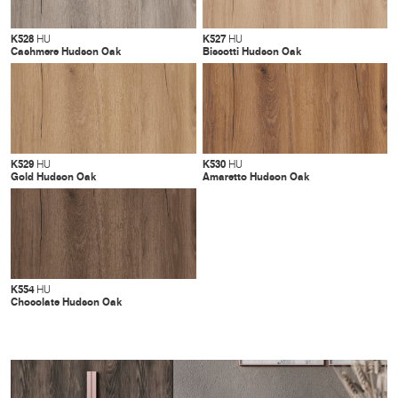
K528
K527
HU
HU
Cashmere Hudson Oak
Biscotti Hudson Oak
K529
K530
HU
HU
Gold Hudson Oak
Amaretto Hudson Oak
K554
HU
Chocolate Hudson Oak