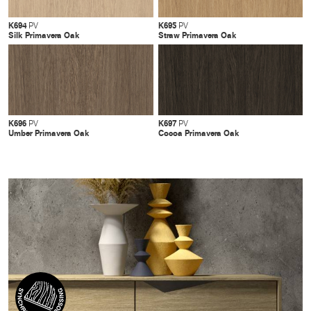
K694
K695
PV
PV
Silk Primavera Oak
Straw Primavera Oak
K696
K697
PV
PV
Umber Primavera Oak
Cocoa Primavera Oak