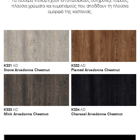
Τα τέσσερα ντεκόρ έχουν εντυπωσιακούς συνχρονιζέ πόρους,
πλούσια χρώματα και κυματισμούς που αποδίδουν τη πλούσια
ομορφιά της καστανιάς.
K531
K532
AD
AD
Stone Arvadonna Chestnut
Flamed Arvadonna Chestnut
K533
K534
AD
AD
Mink Arvadonna Chestnut
Charcoal Arvadonna Chestnut