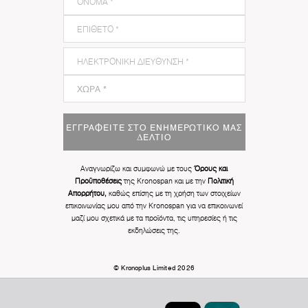
ΕΓΓΡΑΦΕΊΤΕ ΣΤΟ ΕΝΗΜΕΡΩΤΙΚΌ ΜΑΣ
ΔΕΛΤΊΟ
Αναγνωρίζω και συμφωνώ με τους
Όρους και
Προϋποθέσεις
της Kronospan και με την
Πολιτική
Απορρήτου,
καθώς επίσης με τη χρήση των στοιχείων
επικοινωνίας μου από την Kronospan για να επικοινωνεί
μαζί μου σχετικά με τα προϊόντα, τις υπηρεσίες ή τις
εκδηλώσεις της.
© Kronoplus Limited 2026