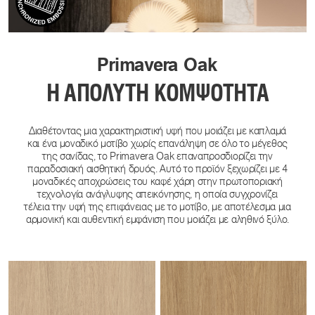
Primavera Oak
Η ΑΠΌΛΥΤΗ ΚΟΜΨΌΤΗΤΑ
Διαθέτοντας μια χαρακτηριστική υφή που μοιάζει με καπλαμά
και ένα μοναδικό μοτίβο χωρίς επανάληψη σε όλο το μέγεθος
της σανίδας, το Primavera Oak επαναπροσδιορίζει την
παραδοσιακή αισθητική δρυός. Αυτό το προϊόν ξεχωρίζει με 4
μοναδικές αποχρώσεις του καφέ χάρη στην πρωτοποριακή
τεχνολογία ανάγλυφης απεικόνησης, η οποία συγχρονίζει
τέλεια την υφή της επιφάνειας με το μοτίβο, με αποτέλεσμα μια
αρμονική και αυθεντική εμφάνιση που μοιάζει με αληθινό ξύλο.