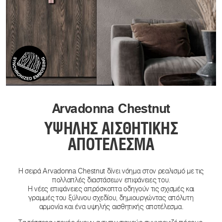
Arvadonna Chestnut
ΥΨΗΛΉΣ ΑΙΣΘΗΤΙΚΉΣ
ΑΠΟΤΈΛΕΣΜΑ
Η σειρά Arvadonna Chestnut δίνει νόημα στον ρεαλισμό με τις
πολλαπλές διαστάσεων επιφάνειες του.
Η νέες επιφάνειες απρόσκοπτα οδηγούν τις σχισμές και
γραμμές του ξύλινου σχεδίου, δημιουργώντας απόλυτη
αρμονία και ένα υψηλής αισθητικής αποτέλεσμα.