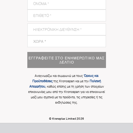
ΕΓΓΡΑΦΕΊΤΕ ΣΤΟ ΕΝΗΜΕΡΩΤΙΚΌ ΜΑΣ
ΔΕΛΤΊΟ
Αναγνωρίζω και συμφωνώ με τους
Όρους και
Προϋποθέσεις
της Kronospan και με την
Πολιτική
Απορρήτου,
καθώς επίσης με τη χρήση των στοιχείων
επικοινωνίας μου από την Kronospan για να επικοινωνεί
μαζί μου σχετικά με τα προϊόντα, τις υπηρεσίες ή τις
εκδηλώσεις της.
© Kronoplus Limited 2026