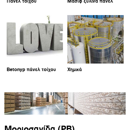
Πάνελ τοίχου
Μασίφ ξύλινα πάνελ
Betonyp πάνελ τοίχου
Χημικά
Μοριοσανίδα (PB)