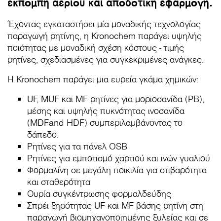
εκπομπή αερίου και αποδοτική εφαρμογή.
Έχοντας εγκαταστήσει μία μοναδικής τεχνολογίας
παραγωγή ρητίνης, η Kronochem παράγει υψηλής
ποιότητας με μοναδική σχέση κόστους - τιμής
ρητίνες, σχεδιασμένες για συγκεκριμένες ανάγκες.
Η Kronochem παράγει μια ευρεία γκάμα χημικών:
UF, MUF και MF ρητίνες για μοριοσανίδα (PB),
μέσης και υψηλής πυκνότητας ινοσανίδα
(MDFand HDF) συμπεριλαμβάνοντας το
δάπεδο.
Ρητίνες για τα πάνελ OSB
Ρητίνες για εμποτισμό χαρτιού και ινών γυαλιού
Φορμαλίνη σε μεγάλη ποικιλία για στιβαρότητα
και σταθερότητα
Ουρία συγκέντρωσης φορμαλδεύδης
Σπρέι ξηρότητας UF και MF βάσης ρητίνη στη
παραγωγή βιομηχανοποιημένης ξυλείας και σε