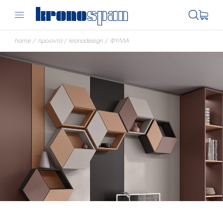
home
/
προιοντα
/
kronodesign
/
ΦΥΛΛΑ