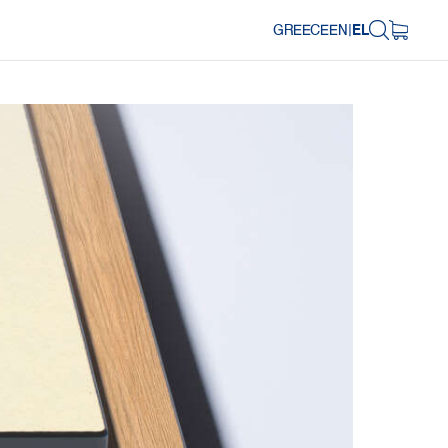
GREECE
EN
|
EL