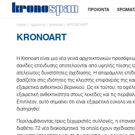
ΠΡΟΙΟΝΤΑ
ΧΡΩΜΑΤ
home
/
προιοντα
/
kronoart
/
KRONOART
KRONOART
Η Kronoart είναι μια νέα γενιά αρχιτεκτονικών προσόψεων 
σανίδες επένδυσης αποτελούνται από υψηλής πίεσης l
ατελείωτες δυνατότητες σχεδίασης. Η απαράμιλλη επίδ
βασίζεται στις ιδιότητες της κλειστής επιφάνειάς της κ
εξαιρετικά ανθεκτικού βερνικιού. Ως εκ τούτου, τα οφέ
εξαιρετική ανθεκτικότητα στους λεκέδες και τις περιβα
Επιπλέον, αυτό σημαίνει ότι είναι εξαιρετικά εύκολο να κ
διατηρηθεί.
Περιλαμβάνοντας τρεις ξεχωριστές συλλογές, η επαναστ
διαθέτει 72 νέα διακοσμητικά, τα οποία έχουν σχεδιαστε