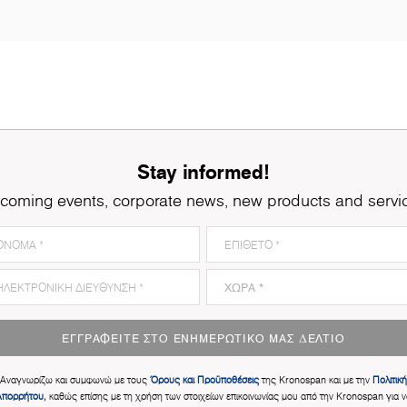
Stay informed!
coming events, corporate news, new products and servi
ΕΓΓΡΑΦΕΊΤΕ ΣΤΟ ΕΝΗΜΕΡΩΤΙΚΌ ΜΑΣ ΔΕΛΤΊΟ
Αναγνωρίζω και συμφωνώ με τους
Όρους και Προϋποθέσεις
της Kronospan και με την
Πολιτική
Απορρήτου,
καθώς επίσης με τη χρήση των στοιχείων επικοινωνίας μου από την Kronospan για ν