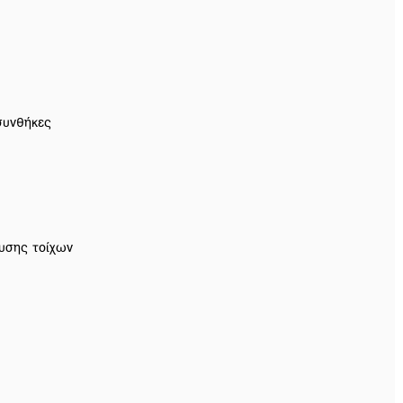
 συνθήκες
υσης τοίχων