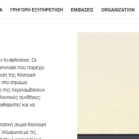
Α
ΓΡΗΓΟΡΗ ΕΞΥΠΗΡΕΤΗΣΗ
ΕΜΦΑΣΕΙΣ
ORGANIZATION
hi-definition. Οι
aminate που παρέχει
οση της Kronoart
αι στο στρώμα
λη της περιλαμβάνουν
λλοντικές συνθήκες.
αθαριστεί και να
ατική σειρά Kronoart
ί σύμφωνα με τις