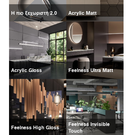
Η πιο ξεχωριστή 2.0
Acrylic Matt
Acrylic Gloss
Feelness Ultra Matt
Feelness Invisible
Feelness High Gloss
Touch