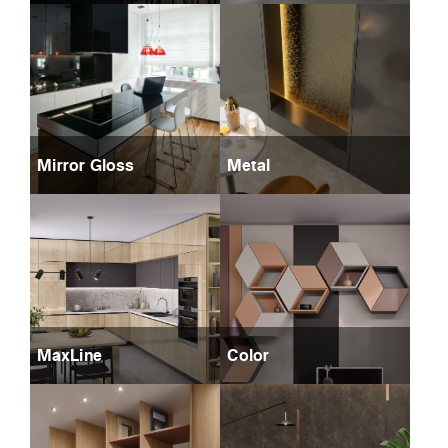
Mirror Gloss
Metal
MaxLine
Color