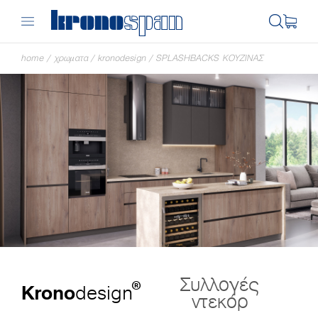
home
/
χρωματα
/
kronodesign
/
SPLASHBACKS ΚΟΥΖΊΝΑΣ
Συλλογές
®
Krono
design
ντεκόρ