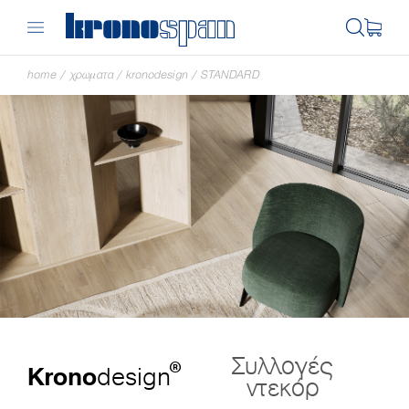
home
/
χρωματα
/
kronodesign
/
STANDARD
Συλλογές
®
Krono
design
ντεκόρ