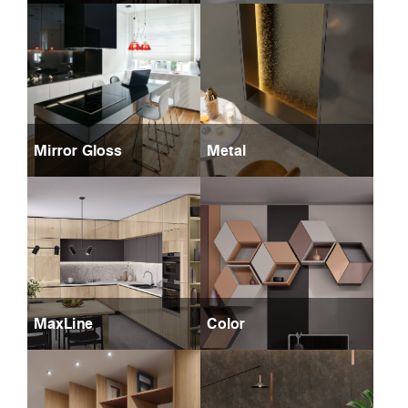
Mirror Gloss
Metal
MaxLine
Color