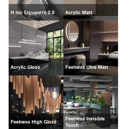
Η πιο ξεχωριστή 2.0
Acrylic Matt
Acrylic Gloss
Feelness Ultra Matt
Feelness Invisible
Feelness High Gloss
Touch