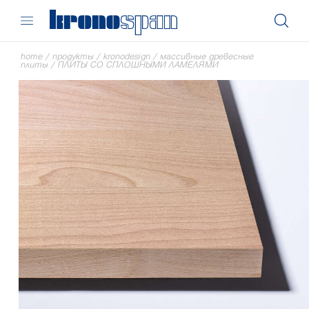
home
/
продукты
/
kronodesign
/
массивные древесные
плиты
/
ПЛИТЫ СО СПЛОШНЫМИ ЛАМЕЛЯМИ