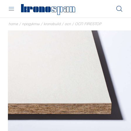
home
/
продукты
/
kronobuild
/
осп
/
ОСП FIRESTOP