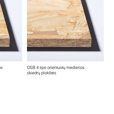
os
OSB 4 tipo orientuotų medienos
skiedrų plokštės