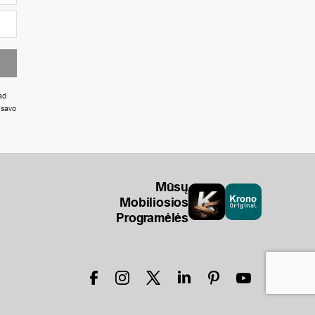
ad
 savo
Mūsų
Mobiliosios
Programėlės