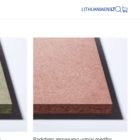
LITHUANIA
EN
|
LT
s
Padidinto atsparumo ugniai medžio