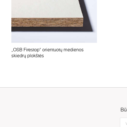
„OSB Firestop“ orientuotų medienos
skiedrų plokštės
Bū