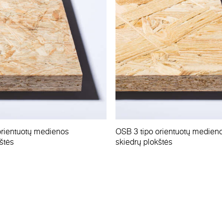
orientuotų medienos
OSB 3 tipo orientuotų medien
štės
skiedrų plokštės