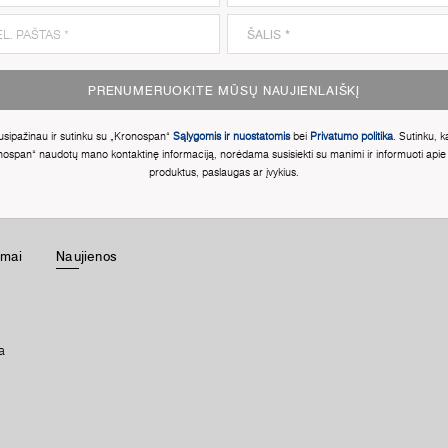
PRENUMERUOKITE MŪSŲ NAUJIENLAIŠKĮ
usipažinau ir sutinku su „Kronospan“
Sąlygomis ir nuostatomis
bei
Privatumo politika
. Sutinku, k
nospan“ naudotų mano kontaktinę informaciją, norėdama susisiekti su manimi ir informuoti apie
produktus, paslaugas ar įvykius.
imai
Naujienos
a