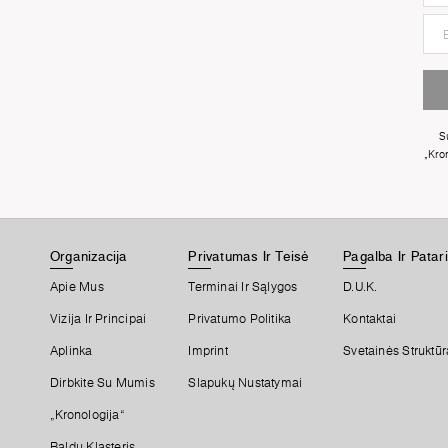
S
„Kro
Organizacija
Privatumas Ir Teisė
Pagalba Ir Patar
Apie Mus
Terminai Ir Sąlygos
D.U.K.
Vizija Ir Principai
Privatumo Politika
Kontaktai
Aplinka
Imprint
Svetainės Struktūr
Dirbkite Su Mumis
Slapukų Nustatymai
„Kronologija“
Baldų Klasteris