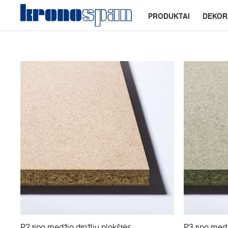
PRODUKTAI
DEKOR
P2 tipo medžio drožlių plokštės
P3 tipo medž