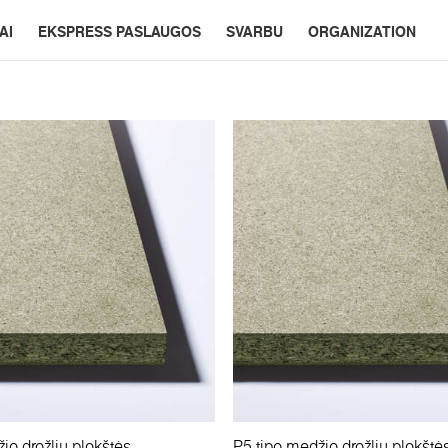
AI
EKSPRESS PASLAUGOS
SVARBU
ORGANIZATION
io drožlių plokštės
P5 tipo medžio drožlių plokštė