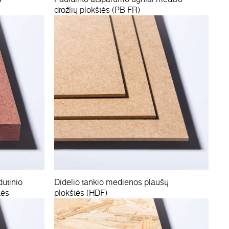
drožlių plokštės (PB FR)
dutinio
Didelio tankio medienos plaušų
tės
plokštės (HDF)