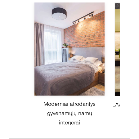
Moderniai atrodantys
„Avant-gar
gyvenamųjų namų
diz
interjerai