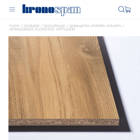
home
/
produktai
/
kronodesign
/
apsauginės plokštės virtuvėm
/
APSAUGINĖS PLOKŠTĖS VIRTUVĖM