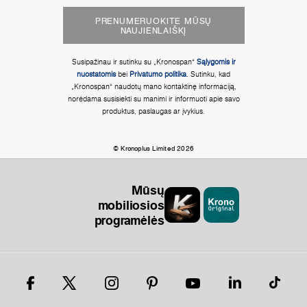
PRENUMERUOKITE MŪSŲ
NAUJIENLAIŠKĮ
Susipažinau ir sutinku su „Kronospan“
Sąlygomis ir
nuostatomis
bei
Privatumo politika
. Sutinku, kad
„Kronospan“ naudotų mano kontaktinę informaciją,
norėdama susisiekti su manimi ir informuoti apie savo
produktus, paslaugas ar įvykius.
© Kronoplus Limited 2026
Mūsų
mobiliosios
programėlės