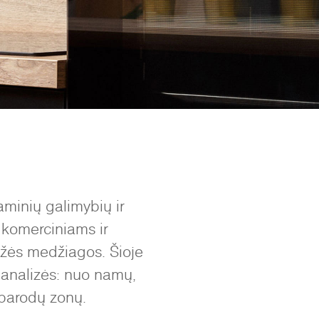
minių galimybių ir
 komerciniams ir
mžės medžiagos. Šioje
ų analizės: nuo namų,
 parodų zonų.