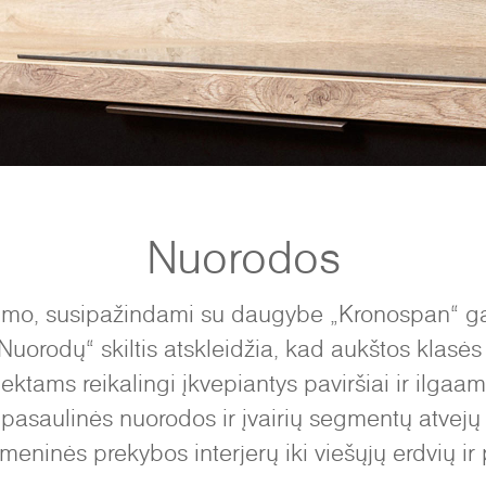
Nuorodos
imo, susipažindami su daugybe „Kronospan“ ga
Nuorodų“ skiltis atskleidžia, kad aukštos klasės
ktams reikalingi įkvepiantys paviršiai ir ilgaa
 pasaulinės nuorodos ir įvairių segmentų atvej
žmeninės prekybos interjerų iki viešųjų erdvių ir