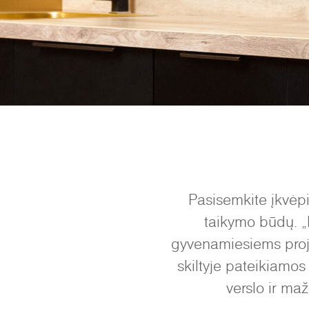
Pasisemkite įkvėp
taikymo būdų. „
gyvenamiesiems proje
skiltyje pateikiamos
verslo ir ma