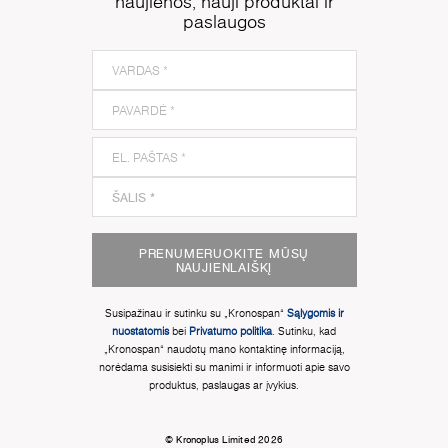
naujienos, nauji produktai ir
paslaugos
PRENUMERUOKITE MŪSŲ
NAUJIENLAIŠKĮ
Susipažinau ir sutinku su „Kronospan“
Sąlygomis ir
nuostatomis
bei
Privatumo politika
. Sutinku, kad
„Kronospan“ naudotų mano kontaktinę informaciją,
norėdama susisiekti su manimi ir informuoti apie savo
produktus, paslaugas ar įvykius.
© Kronoplus Limited 2026