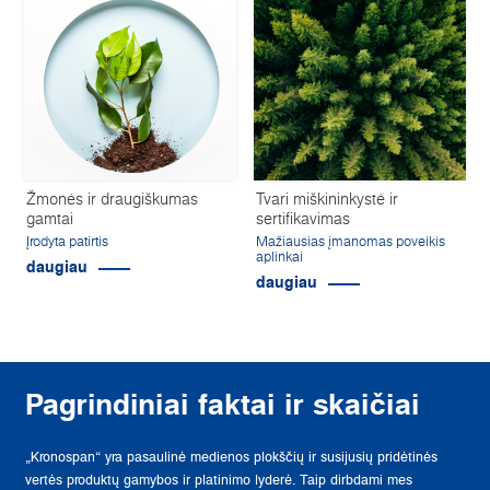
Žmonės ir draugiškumas
Tvari miškininkystė ir
gamtai
sertifikavimas
Įrodyta patirtis
Mažiausias įmanomas poveikis
aplinkai
daugiau
daugiau
Pagrindiniai faktai ir skaičiai
„Kronospan“ yra pasaulinė medienos plokščių ir susijusių pridėtinės
vertės produktų gamybos ir platinimo lyderė. Taip dirbdami mes