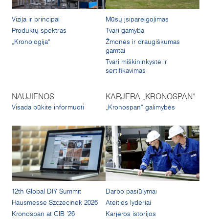
Vizija ir principai
Mūsų įsipareigojimas
Produktų spektras
Tvari gamyba
„Kronologija“
Žmonės ir draugiškumas
gamtai
Tvari miškininkystė ir
sertifikavimas
NAUJIENOS
KARJERA „KRONOSPAN“
Visada būkite informuoti
„Kronospan“ galimybės
12th Global DIY Summit
Darbo pasiūlymai
Hausmesse Szczecinek 2026
Ateities lyderiai
Kronospan at CIB '26
Karjeros istorijos