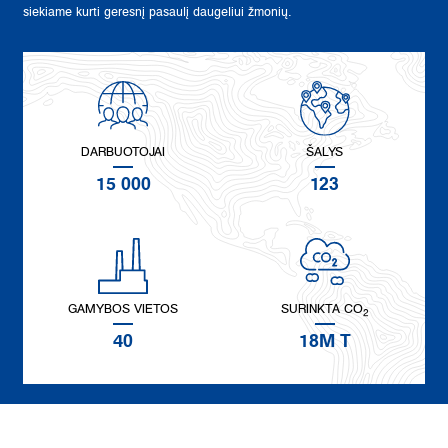
siekiame kurti geresnį pasaulį daugeliui žmonių.
DARBUOTOJAI
ŠALYS
15 000
123
GAMYBOS VIETOS
SURINKTA CO
2
40
18M T