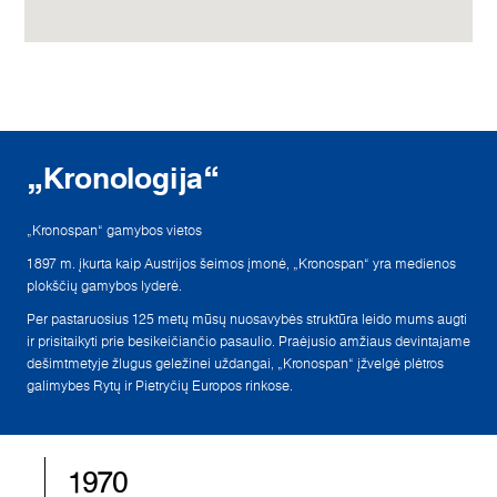
„Kronologija“
„Kronospan“ gamybos vietos
1897 m. įkurta kaip Austrijos šeimos įmonė, „Kronospan“ yra medienos
plokščių gamybos lyderė.
Per pastaruosius 125 metų mūsų nuosavybės struktūra leido mums augti
ir prisitaikyti prie besikeičiančio pasaulio. Praėjusio amžiaus devintajame
dešimtmetyje žlugus geležinei uždangai, „Kronospan“ įžvelgė plėtros
galimybes Rytų ir Pietryčių Europos rinkose.
1970