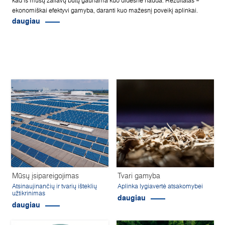
kad iš mūsų žaliavų būtų gaunama kuo didesnė nauda. Rezultatas –
ekonomiškai efektyvi gamyba, daranti kuo mažesnį poveikį aplinkai.
daugiau
Mūsų įsipareigojimas
Tvari gamyba
Atsinaujinančių ir tvarių išteklių
Aplinka lygiavertė atsakomybei
užtikrinimas
daugiau
daugiau