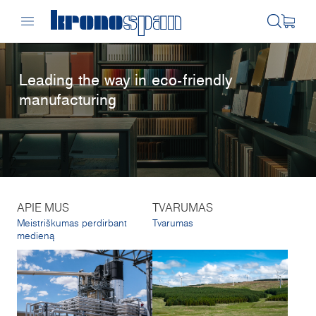
Leading the way in eco-friendly
manufacturing
APIE MUS
TVARUMAS
Meistriškumas perdirbant
Tvarumas
medieną