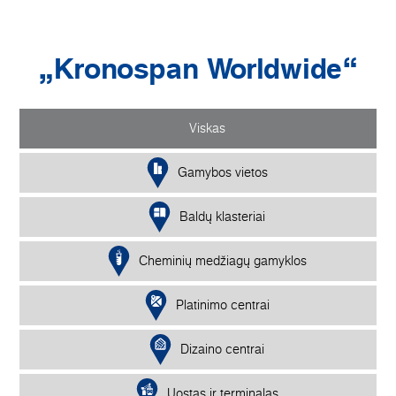
„Kronospan Worldwide“
Viskas
Gamybos vietos
Baldų klasteriai
Cheminių medžiagų gamyklos
Platinimo centrai
Dizaino centrai
Uostas ir terminalas