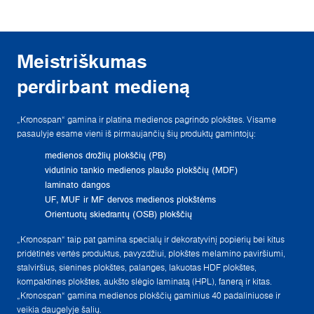
Meistriškumas
perdirbant medieną
„Kronospan“ gamina ir platina medienos pagrindo plokštes. Visame
pasaulyje esame vieni iš pirmaujančių šių produktų gamintojų:
medienos drožlių plokščių (PB)
vidutinio tankio medienos plaušo plokščių (MDF)
laminato dangos
UF, MUF ir MF dervos medienos plokštėms
Orientuotų skiedrantų (OSB) plokščių
„Kronospan“ taip pat gamina specialų ir dekoratyvinį popierių bei kitus
pridėtinės vertės produktus, pavyzdžiui, plokštes melamino paviršiumi,
stalviršius, sienines plokštes, palanges, lakuotas HDF plokštes,
kompaktines plokštes, aukšto slėgio laminatą (HPL), fanerą ir kitas.
„Kronospan“ gamina medienos plokščių gaminius 40 padaliniuose ir
veikia daugelyje šalių.