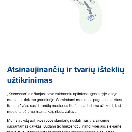
Atsinaujinančių ir tvarių išteklių
užtikrinimas
„Kronospan“ didžiuojasi savo vaidmeniu aplinkosaugos srityje visoje
medienos tiekimo grandinėje. Gamindami medienos pagrindo plokštes
iš lentpjūvėse susidarančių medienos likučių, padedame užtikrinti, kad
mediena būtų vertinama kaip ribota žaliava.
Mums aukštų aplinkosaugos standartų nustatymas yra savaime
suprantamas dalykas. Būdami technikos tobulinimo lyderiais, siekiame,