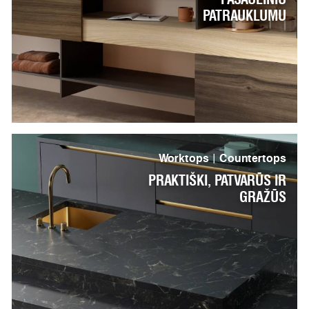
PATRAUKLUMU
Worktops | Countertops
PRAKTIŠKI, PATVARŪS IR
GRAŽŪS