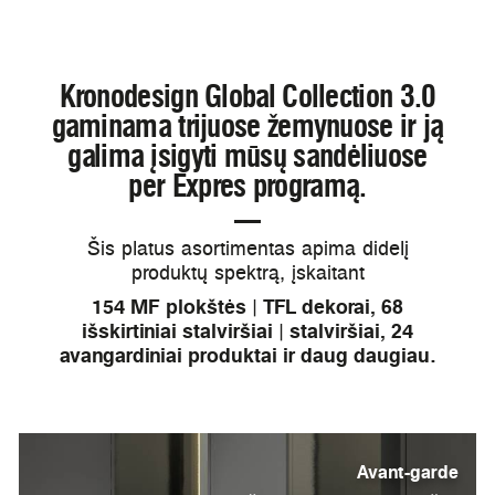
Kronodesign Global Collection 3.0
gaminama trijuose žemynuose ir ją
galima įsigyti mūsų sandėliuose
per Expres programą.
Šis platus asortimentas apima didelį
produktų spektrą, įskaitant
154 MF plokštės | TFL dekorai, 68
išskirtiniai stalviršiai | stalviršiai, 24
avangardiniai produktai ir daug daugiau.
Avant-garde