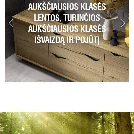
AUKŠČIAUSIOS KLASĖS
N
LENTOS, TURINČIOS
AUKŠČIAUSIOS KLASĖS
IŠVAIZDĄ IR POJŪTĮ