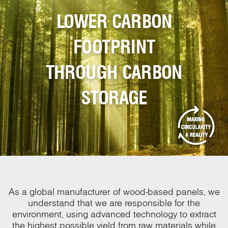
LOWER CARBON
FOOTPRINT
THROUGH CARBON
STORAGE
As a global manufacturer of wood-based panels, we
understand that we are responsible for the
environment, using advanced technology to extract
the highest possible yield from raw materials while