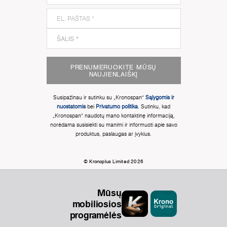
PRENUMERUOKITE MŪSŲ
NAUJIENLAIŠKĮ
Susipažinau ir sutinku su „Kronospan“
Sąlygomis ir
nuostatomis
bei
Privatumo politika
. Sutinku, kad
„Kronospan“ naudotų mano kontaktinę informaciją,
norėdama susisiekti su manimi ir informuoti apie savo
produktus, paslaugas ar įvykius.
© Kronoplus Limited 2026
Mūsų
mobiliosios
programėlės