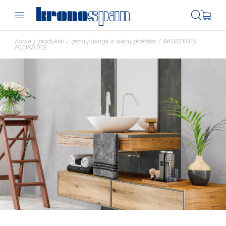
home
/
produktai
/
grindų danga ir sienų plokštės
/
AKUSTINĖS
PLOKŠTĖS