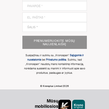
PRENUMERUOKITE MŪSŲ
NAUJIENLAIŠKĮ
Susipažinau ir sutinku su „Kronospan“
Sąlygomis ir
nuostatomis
bei
Privatumo politika
. Sutinku, kad
„Kronospan“ naudotų mano kontaktinę informaciją,
norėdama susisiekti su manimi ir informuoti apie savo
produktus, paslaugas ar įvykius.
© Kronoplus Limited 2026
Mūsų
mobiliosios