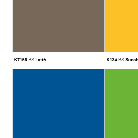
K7166
Latté
K134
Sunsh
BS
BS