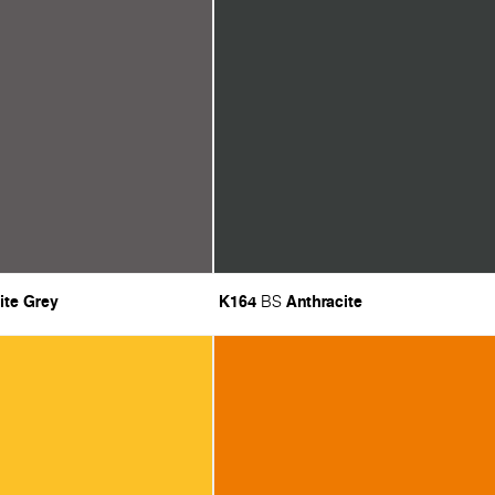
ite Grey
K164
Anthracite
BS