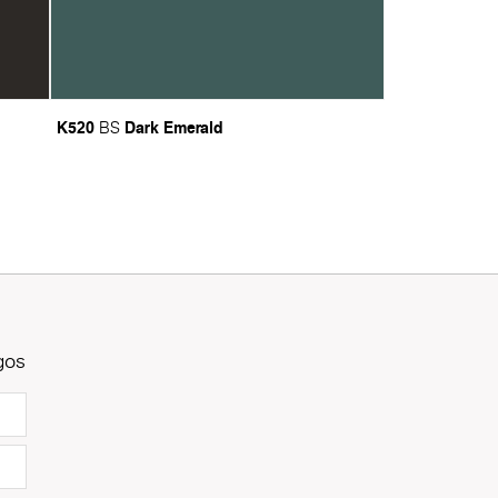
K520
Dark Emerald
BS
gos