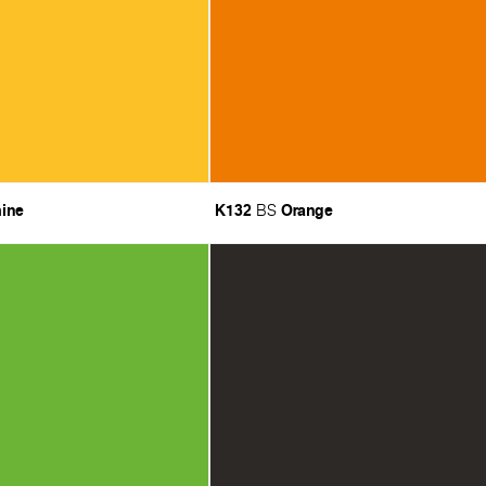
ine
K132
Orange
BS