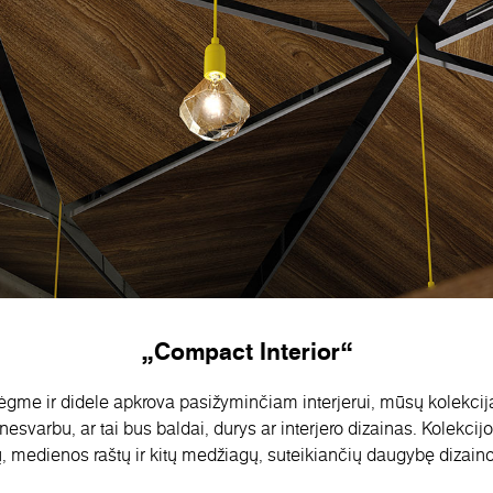
„Compact Interior“
rėgme ir didele apkrova pasižyminčiam interjerui, mūsų kolekci
nesvarbu, ar tai bus baldai, durys ar interjero dizainas. Kolekcij
, medienos raštų ir kitų medžiagų, suteikiančių daugybę dizain