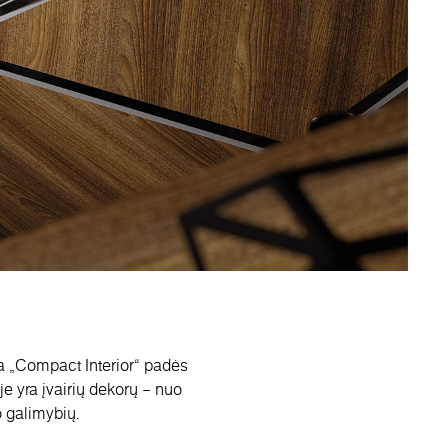
ja „Compact Interior“ padės
oje yra įvairių dekorų – nuo
o galimybių.