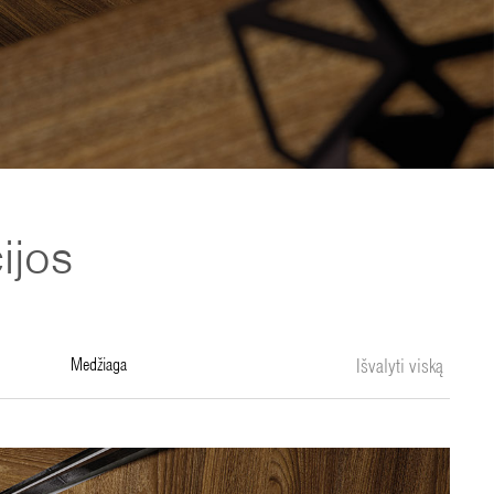
ijos
medžiaga
Išvalyti viską