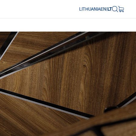
LITHUANIA
EN
|
LT