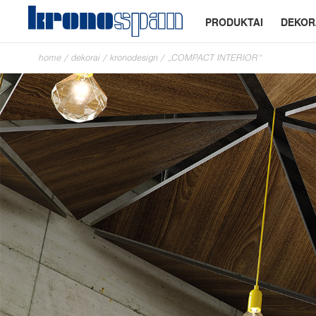
PRODUKTAI
DEKOR
home
/
dekorai
/
kronodesign
/
„COMPACT INTERIOR“