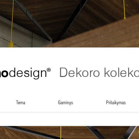
no
design
Dekoro kolekc
®
tema
gaminys
pritaikymas