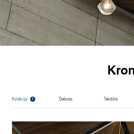
Kro
1
kolekcija
dekoras
tekstūra