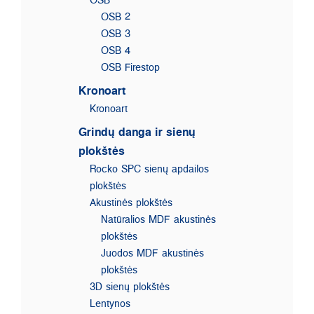
OSB 2
OSB 3
OSB 4
OSB Firestop
Kronoart
Kronoart
Grindų danga ir sienų
plokštės
Rocko SPC sienų apdailos
plokštės
Akustinės plokštės
Natūralios MDF akustinės
plokštės
Juodos MDF akustinės
plokštės
3D sienų plokštės
Lentynos