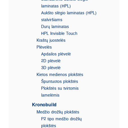
laminatas (HPL)
Aukšto slėgio laminatas (HPL)
stalviršiams
Durų laminatas
HPL Invisible Touch
Kraštų juostelės
Plėvelės
Apdailos plėvelė
2D plėvelė
3D plėvelė
Kietos medienos plokštės
Špuntuotos plokštės
Plokštės su tvirtomis
lamelėmis
Kronobuild
Medžio drožlių plokštės
P2 tipo medžio drožlių
plokštės