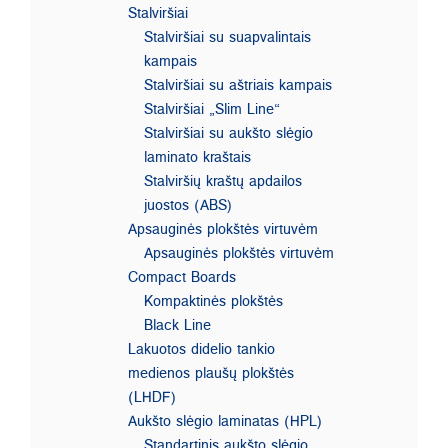
Stalviršiai
Stalviršiai su suapvalintais
kampais
Stalviršiai su aštriais kampais
Stalviršiai „Slim Line“
Stalviršiai su aukšto slėgio
laminato kraštais
Stalviršių kraštų apdailos
juostos (ABS)
Apsauginės plokštės virtuvėm
Apsauginės plokštės virtuvėm
Compact Boards
Kompaktinės plokštės
Black Line
Lakuotos didelio tankio
medienos plaušų plokštės
(LHDF)
Aukšto slėgio laminatas (HPL)
Standartinis aukšto slėgio