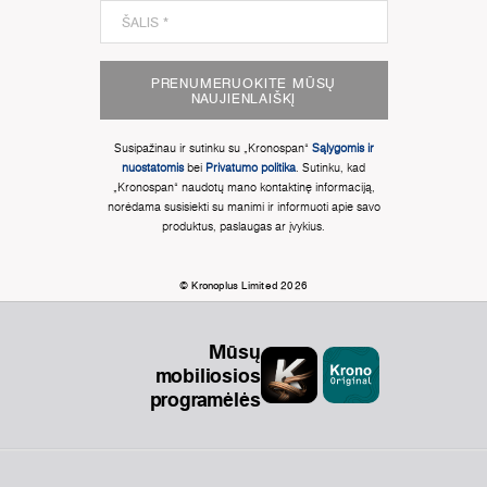
PRENUMERUOKITE MŪSŲ
NAUJIENLAIŠKĮ
Susipažinau ir sutinku su „Kronospan“
Sąlygomis ir
nuostatomis
bei
Privatumo politika
. Sutinku, kad
„Kronospan“ naudotų mano kontaktinę informaciją,
norėdama susisiekti su manimi ir informuoti apie savo
produktus, paslaugas ar įvykius.
© Kronoplus Limited 2026
Mūsų
mobiliosios
programėlės