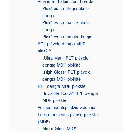
Acrylic and aluminum boards
Plokštės su blizgia akrilo
danga
Plokštės su matine akrilo
danga
Plokštės su metalo danga
PET plėvele dengta MDF
plokštė
„Ultra Matt“ PET plėvele
dengta MDF plokštė
„High Gloss“ PET plėvele
dengta MDF plokštė
HPL dengta MDF plokštė
„Invisible Touch“ HPL dengta
MDF plokštė
Veidrodinio atspindžio vidutinio
tankio medienos plaušų plokštės
(MDF)
Mirror Gloss MDF