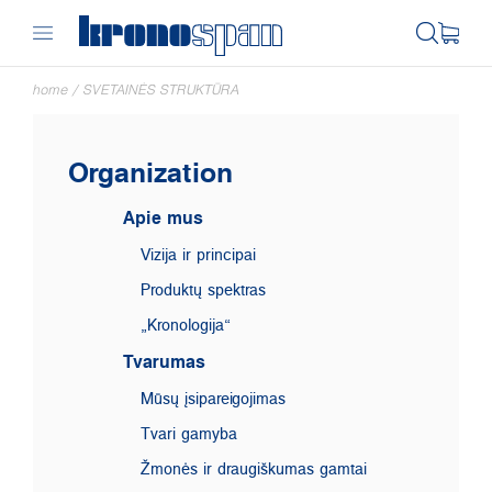
home
/
SVETAINĖS STRUKTŪRA
Organization
Apie mus
Vizija ir principai
Produktų spektras
„Kronologija“
Tvarumas
Mūsų įsipareigojimas
Tvari gamyba
Žmonės ir draugiškumas gamtai