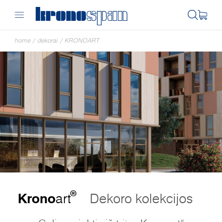
home
/
dekorai
/
KRONOART
®
Krono
art
Dekoro kolekcijos