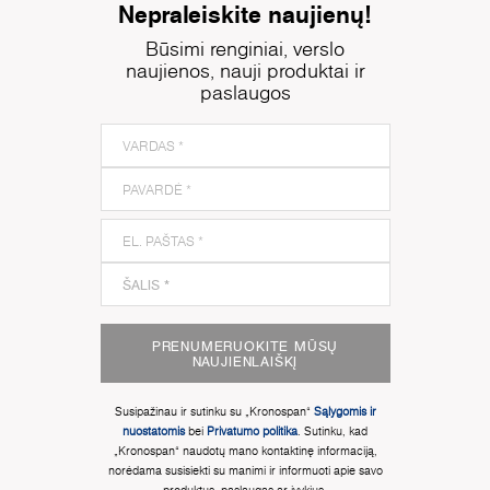
Nepraleiskite naujienų!
Būsimi renginiai, verslo
naujienos, nauji produktai ir
paslaugos
PRENUMERUOKITE MŪSŲ
NAUJIENLAIŠKĮ
Susipažinau ir sutinku su „Kronospan“
Sąlygomis ir
nuostatomis
bei
Privatumo politika
. Sutinku, kad
„Kronospan“ naudotų mano kontaktinę informaciją,
norėdama susisiekti su manimi ir informuoti apie savo