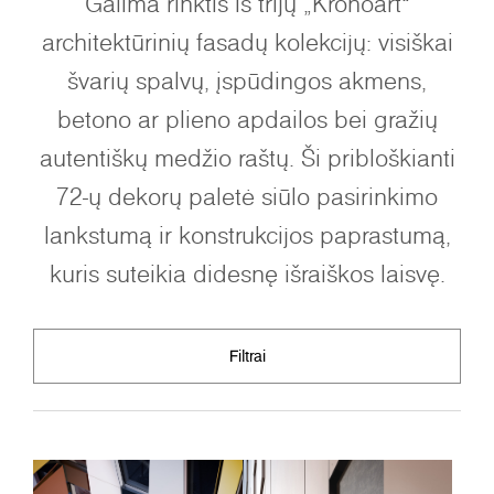
Galima rinktis iš trijų „Kronoart“
architektūrinių fasadų kolekcijų: visiškai
švarių spalvų, įspūdingos akmens,
betono ar plieno apdailos bei gražių
autentiškų medžio raštų. Ši pribloškianti
72-ų dekorų paletė siūlo pasirinkimo
lankstumą ir konstrukcijos paprastumą,
kuris suteikia didesnę išraiškos laisvę.
Filtrai