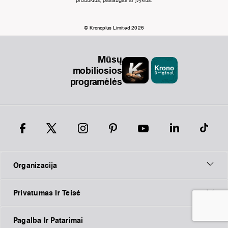
produktus, paslaugas ar įvykius.
© Kronoplus Limited 2026
Mūsų
mobiliosios
programėlės
Organizacija
Privatumas Ir Teisė
Pagalba Ir Patarimai