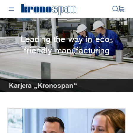
Leading the way in eco-
friendly manufacturing
Karjera „Kronospan“