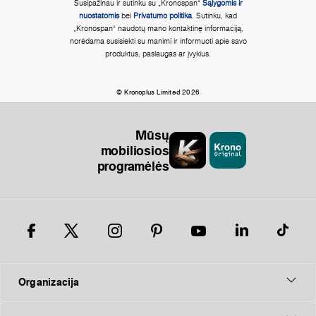
Susipažinau ir sutinku su „Kronospan“
Sąlygomis ir
nuostatomis
bei
Privatumo politika
. Sutinku, kad
„Kronospan“ naudotų mano kontaktinę informaciją,
norėdama susisiekti su manimi ir informuoti apie savo
produktus, paslaugas ar įvykius.
© Kronoplus Limited 2026
Mūsų
mobiliosios
programėlės
Organizacija