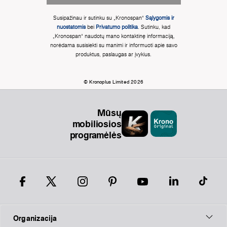
Susipažinau ir sutinku su „Kronospan“
Sąlygomis ir
nuostatomis
bei
Privatumo politika
. Sutinku, kad
„Kronospan“ naudotų mano kontaktinę informaciją,
norėdama susisiekti su manimi ir informuoti apie savo
produktus, paslaugas ar įvykius.
© Kronoplus Limited 2026
Mūsų
mobiliosios
programėlės
Organizacija