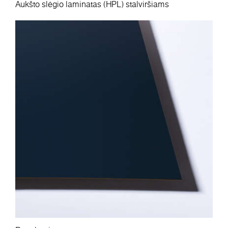
Aukšto slėgio laminatas (HPL) stalviršiams