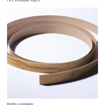
HPL Invisible Touch
Kraštų juostelės