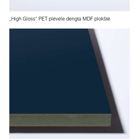
„High Gloss“ PET plėvele dengta MDF plokštė