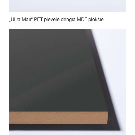
„Ultra Matt“ PET plėvele dengta MDF plokštė