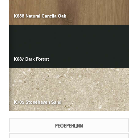
K688 Natural Canella Oak
K687 Dark Forest
K705 Stonehaven Sand
РЕФЕРЕНЦИИ