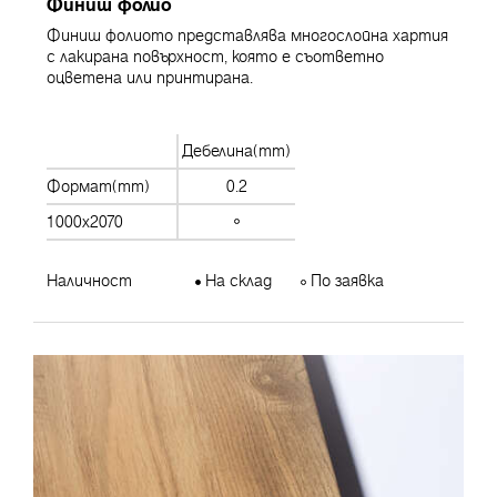
Финиш фолио
Финиш фолиото представлява многослойна хартия
с лакирана повърхност, която е съответно
оцветена или принтирана.
Дебелина(mm)
Формат(mm)
0.2
1000x2070
Наличност
На склад
По заявка