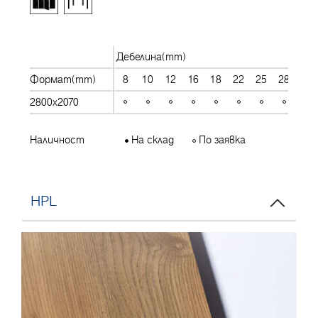
Дебелина(mm)
Формат(mm)
8
10
12
16
18
22
25
28
30
2800x2070
Наличност
На склад
По заявка
HPL