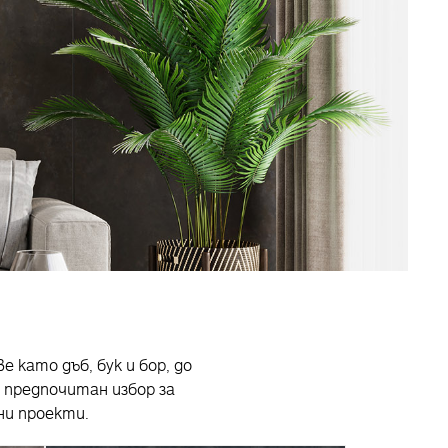
 като дъб, бук и бор, до
 предпочитан избор за
ни проекти.