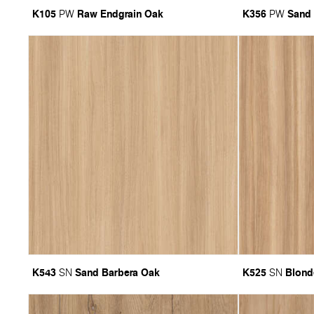
K105
Raw Endgrain Oak
K356
Sand
PW
PW
K543
Sand Barbera Oak
K525
Blond
SN
SN