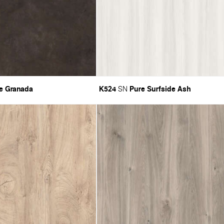
e Granada
K524
Pure Surfside Ash
SN