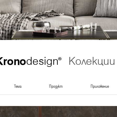
Krono
design
Колекции
®
тема
продукт
приложение