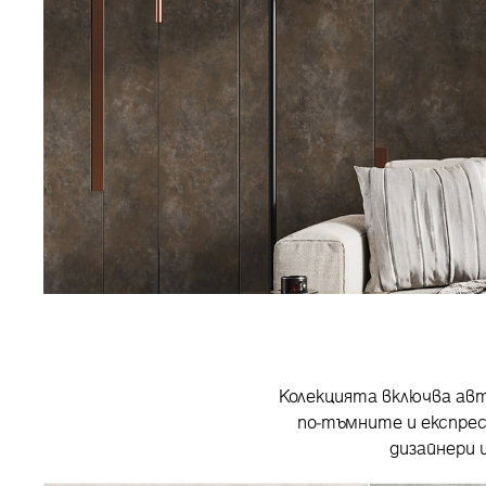
Колекцията включва авте
по‑тъмните и експрес
дизайнери 