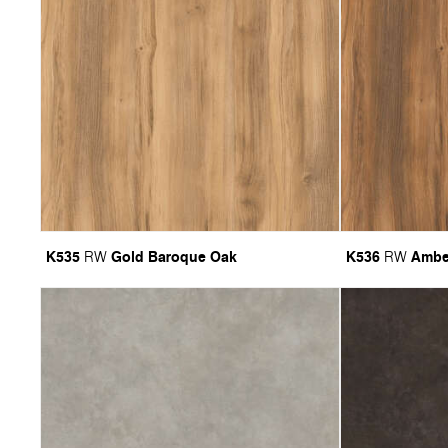
K535
Gold Baroque Oak
K536
Ambe
RW
RW