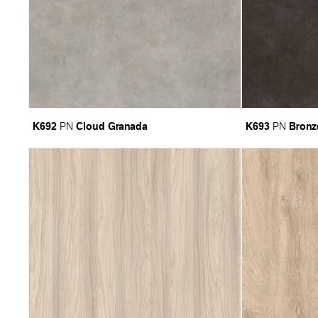
K692
Cloud Granada
K693
Bronz
PN
PN