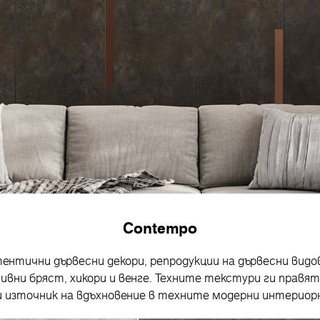
Contempo
нтични дървесни декори, репродукции на дървесни видове
ивни бряст, хикори и венге. Техните текстури ги правят
и източник на вдъхновение в техните модерни интериор