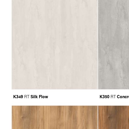
K349
Silk Flow
K350
Concr
RT
RT