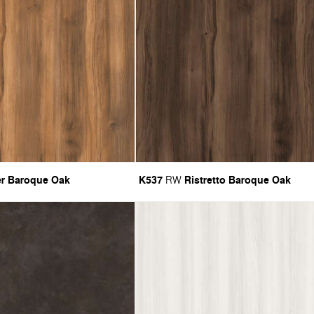
r Baroque Oak
K537
Ristretto Baroque Oak
RW