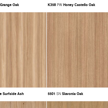
 Grange Oak
K358
Honey Castello Oak
PW
e Surfside Ash
5501
Slavonia Oak
SN