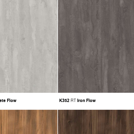
ete Flow
K352
Iron Flow
RT