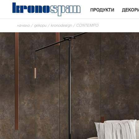
ПРОДУКТИ
ДЕКОР
начало
/
декори
/
kronodesign
/
CONTEMPO