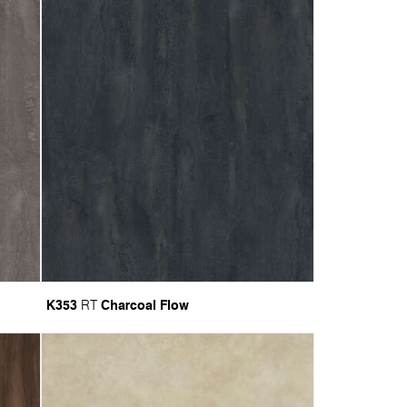
K353
Charcoal Flow
RT