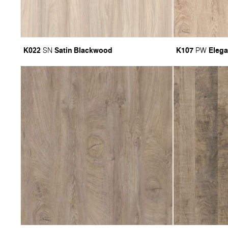
K022
Satin Blackwood
K107
Elega
SN
PW