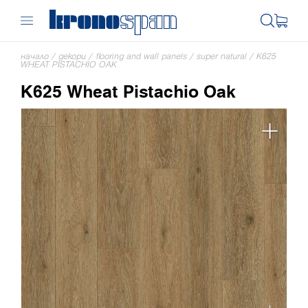
начало
/
декори
/
flooring and wall panels
/
super natural
/
K625
WHEAT PISTACHIO OAK
K625 Wheat Pistachio Oak