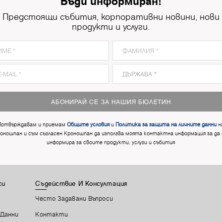
Бъди информиран!
Предстоящи събития, корпоративни новини, нови
продукти и услуги.
8921
Ferrara Oak
8
АБОНИРАЙ СЕ ЗА НАШИЯ БЮЛЕТИН
Потвърждавам и приемам
Общите условия
и
Политика за защита на личните данни
н
оношпан и съм съгласен Кроношпан да използва моята контактна информация за да
информира за своите продукти, услуги и събития
си
Съдействие И Консултация
Често Задавани Въпроси
 Данни
Контакти