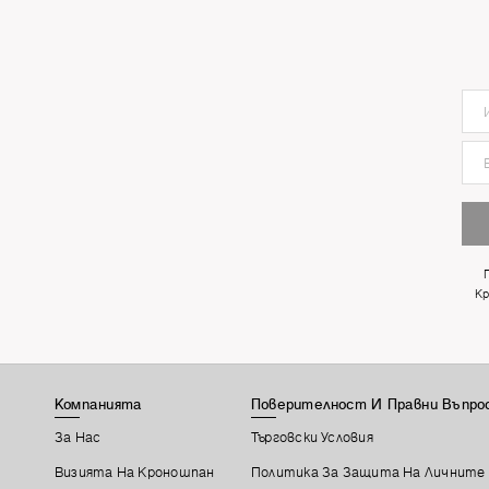
5529
Oregon
Кр
Компанията
Поверителност И Правни Въпро
За Нас
Търговски Условия
Визията На Кроношпан
Политика За Защита На Личните