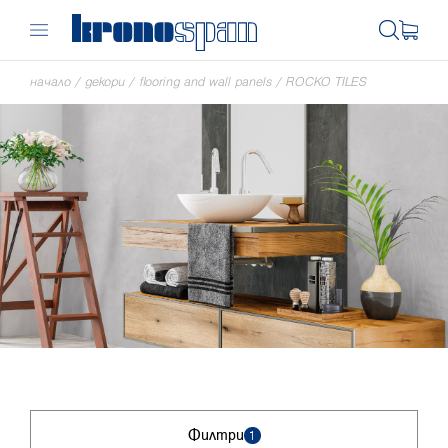
начало
/
декори
/
flooring and wall panels
/
ROCKO TILES
Филтри
1