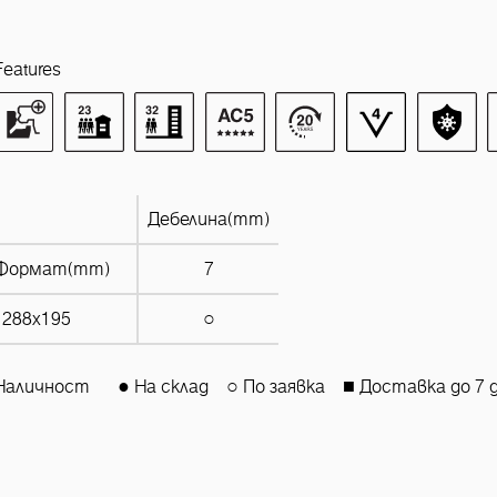
Features
Дебелина(mm)
Формат(mm)
7
1288x195
○
Наличност
● На склад
○ По заявка
■ Доставка до 7 