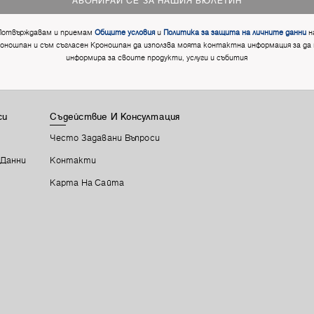
АБОНИРАЙ СЕ ЗА НАШИЯ БЮЛЕТИН
Потвърждавам и приемам
Общите условия
и
Политика за защита на личните данни
н
оношпан и съм съгласен Кроношпан да използва моята контактна информация за да
информира за своите продукти, услуги и събития
си
Съдействие И Консултация
Често Задавани Въпроси
 Данни
Контакти
Карта На Сайта