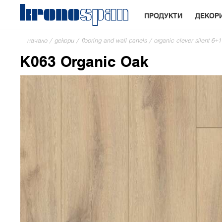
ПРОДУКТИ
ДЕКОР
начало
/
декори
/
flooring and wall panels
/
organic clever silent 
K063 Organic Oak