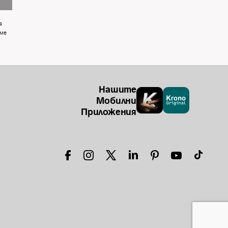
а
 ме
Нашите
Мобилни
Приложения