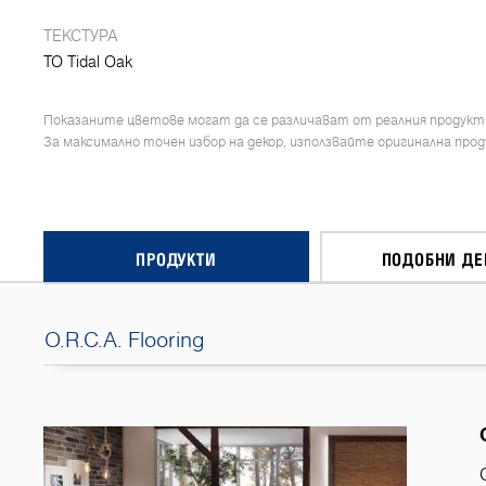
ТЕКСТУРА
TO Tidal Oak
Показаните цветове могат да се различават от реалния продукт
За максимално точен избор на декор, използвайте оригинална про
ПРОДУКТИ
ПОДОБНИ ДЕ
O.R.C.A. Flooring