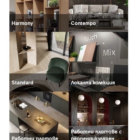
Harmony
Contempo
Standard
Локална колекция
Работни плотове с
Работни плотове
перпендикулярен