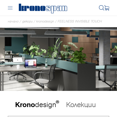
начало
/
декори
/
kronodesign
/
FEELNESS INVISIBLE TOUCH
®
Krono
design
Колекции