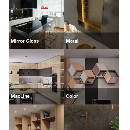
Mirror Gloss
Metal
MaxLine
Color