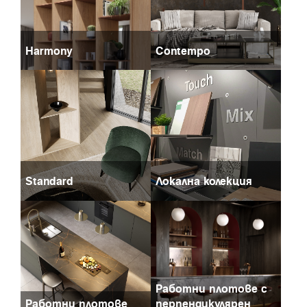
Harmony
Contempo
Standard
Локална колекция
Работни плотове с
Работни плотове
перпендикулярен