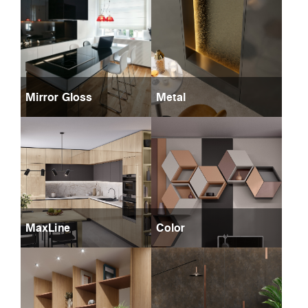
Mirror Gloss
Metal
MaxLine
Color