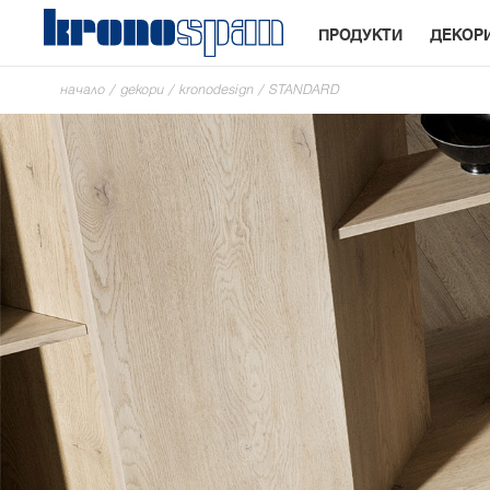
ПРОДУКТИ
ДЕКОР
начало
/
декори
/
kronodesign
/
STANDARD