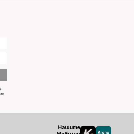
а
 ме
Нашите
Мобилни