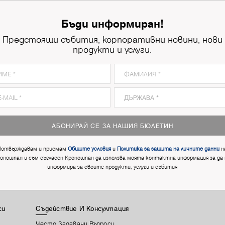
Бъди информиран!
Предстоящи събития, корпоративни новини, нови
продукти и услуги.
АБОНИРАЙ СЕ ЗА НАШИЯ БЮЛЕТИН
Потвърждавам и приемам
Общите условия
и
Политика за защита на личните данни
н
оношпан и съм съгласен Кроношпан да използва моята контактна информация за да
информира за своите продукти, услуги и събития
си
Съдействие И Консултация
Често Задавани Въпроси