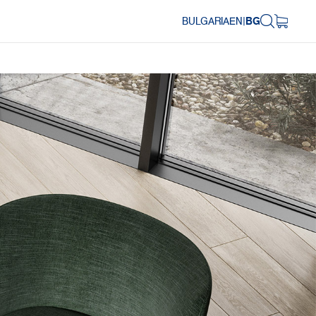
BULGARIA
EN
|
BG