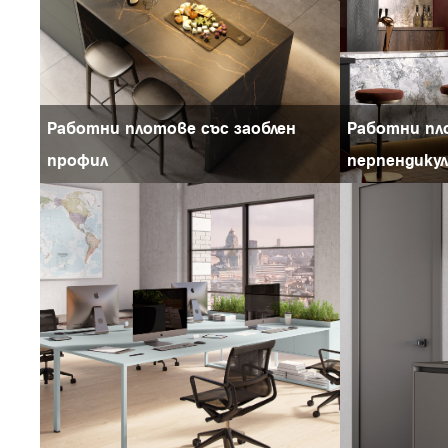
Работни плотове със заоблен
Работни пл
профил
перпендику