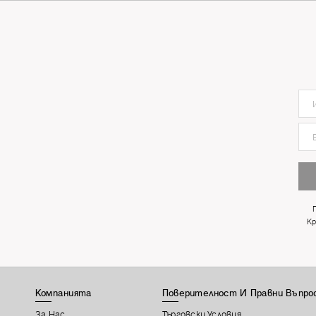
Кр
Компанията
Поверителност И Правни Въпро
За Нас
Търговски Условия