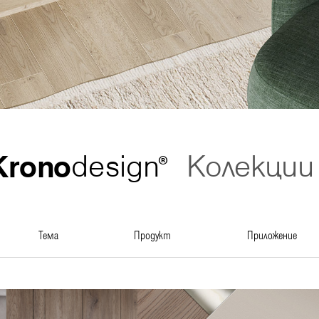
Krono
design
Колекции
®
тема
продукт
приложение