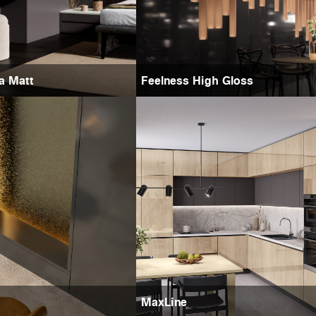
ra Matt
Feelness High Gloss
MaxLine