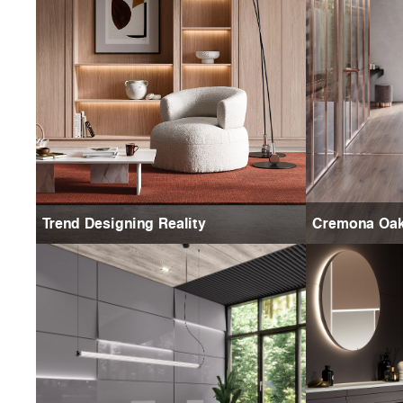
Trend Designing Reality
Cremona Oa