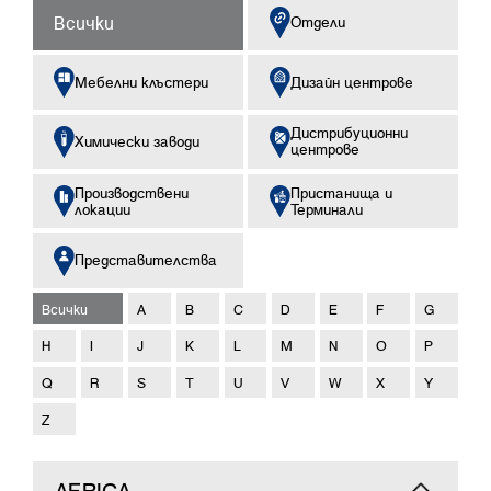
Всички
Отдели
Мебелни клъстери
Дизайн центрове
Дистрибуционни
Химически заводи
центрове
Производствени
Пристанища и
локации
Терминали
Представителства
Всички
A
B
C
D
E
F
G
H
I
J
K
L
M
N
O
P
Q
R
S
T
U
V
W
X
Y
Z
AFRICA