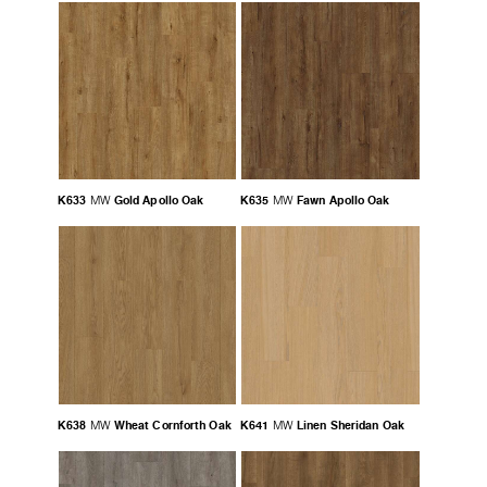
K633
Gold Apollo Oak
K635
Fawn Apollo Oak
MW
MW
K638
Wheat Cornforth Oak
K641
Linen Sheridan Oak
MW
MW