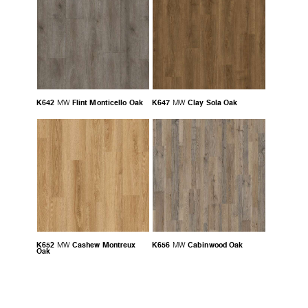
K642
Flint Monticello Oak
K647
Clay Sola Oak
MW
MW
K652
Cashew Montreux
K656
Cabinwood Oak
MW
MW
Oak