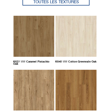
TOUTES LES TEXTURES
K627
Caramel Pistachio
K640
Cotton Greenvale Oak
MW
MW
Oak