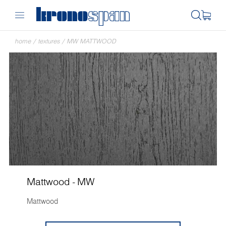
home
/
textures
/
MW MATTWOOD
Mattwood - MW
Mattwood