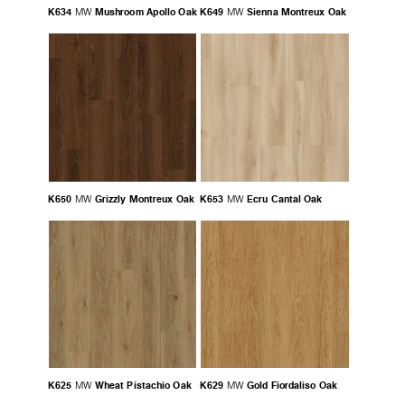
K634
Mushroom Apollo Oak
K649
Sienna Montreux Oak
MW
MW
K650
Grizzly Montreux Oak
K653
Ecru Cantal Oak
MW
MW
K625
Wheat Pistachio Oak
K629
Gold Fiordaliso Oak
MW
MW