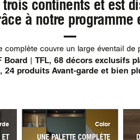
 trois continents et est d
râce à notre programme 
complète couvre un large éventail de p
Board | TFL, 68 décors exclusifs pla
, 24 produits Avant-garde et bien pl
rde
Color
 ET
UNE PALETTE COMPLÈTE
D