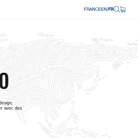
FRANCE
EN
|
FR
.0
design,
er avec des