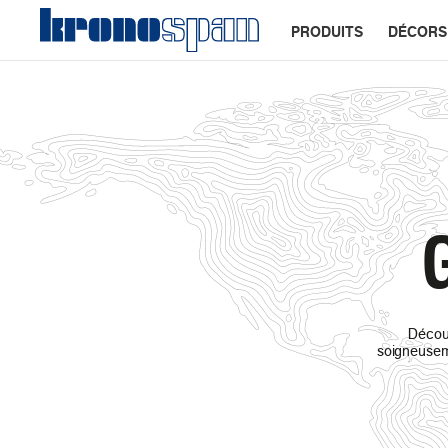
PRODUITS
DÉCORS
G
Découv
soigneusem