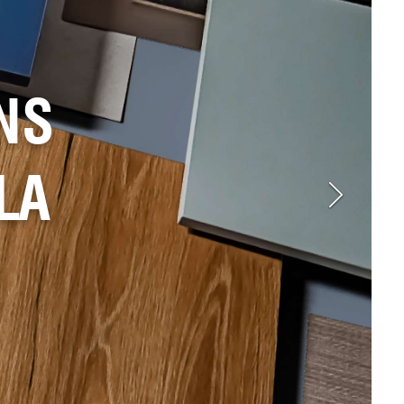
NS
LA