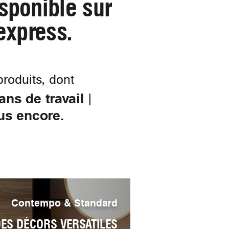
isponible sur
express.
roduits, dont
ns de travail |
us encore.
Contempo & Standard
ES DÉCORS VERSATILES