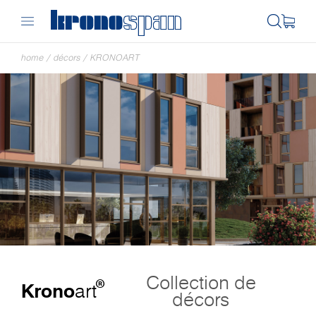
home
/
décors
/
KRONOART
Collection de
®
Krono
art
décors