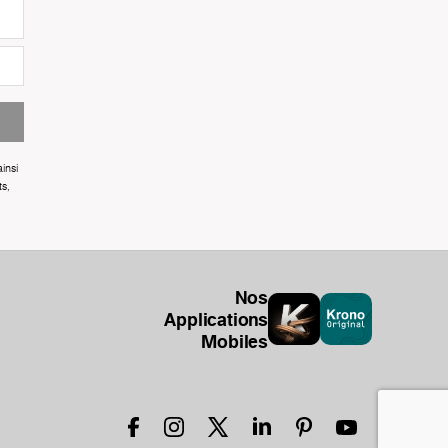
insi
ts,
Nos
Applications
Mobiles