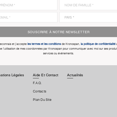
SOUSCRIRE À NOTRE NEWSLETTER
reconnais et j'accepte
les termes et les conditions
de Kronospan,
la politique de confidentialité
a
e l'utilisation de mes coordonnées par Kronospan pour communiquer avec moi sur ses produi
services ou événements.
rmations Légales
Aide Et Contact
Actualités
F.A.Q.
Contacts
Plan Du Site