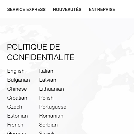
SERVICE EXPRESS
NOUVEAUTÉS
ENTREPRISE
POLITIQUE DE
CONFIDENTIALITÉ
English
Italian
Bulgarian
Latvian
Chinese
Lithuanian
Croatian
Polish
Czech
Portuguese
Estonian
Romanian
French
Serbian
German
Slovak