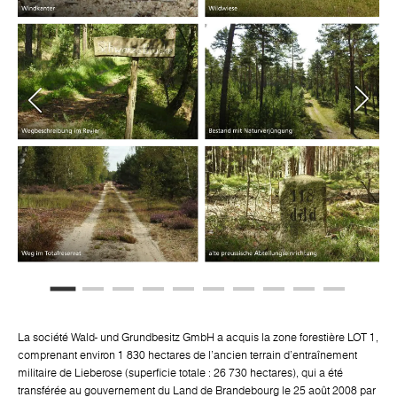
La société Wald- und Grundbesitz GmbH a acquis la zone forestière LOT 1,
comprenant environ 1 830 hectares de l'ancien terrain d'entraînement
militaire de Lieberose (superficie totale : 26 730 hectares), qui a été
transférée au gouvernement du Land de Brandebourg le 25 août 2008 par