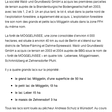
La société Wald- und Grundbesitz GmbH a acquis les premières parcelles
de terrain auprès de la Brandenburgische Bodengesellschaft en 2003,
avec les lots 1, 2 et 3. Un an plus tard, le lot 4, situé dans la partie nord de
l'exploitation forestière, a également été acquis. L'exploitation forestière
tire son nom des grands et petits lacs Möggelin situés dans la zone FFH
du même nom.
La forêt de MÖGGELINSEE, une zone consolidée d'environ 4 000
hectares, est située à environ 40 km au sud de Berlin et s'étend sur les
districts de Teltow-Fläming et Dahme-Spreewald. Wald- und Grundbesitz
GmbH a acquis ce terrain en 2003 et 2004 auprès de BBG sous le nom de
« forêt de MÖGGELINSEE » en quatre lots : Lebersee, Möggelinseen,
Schirknitzberg et Zehrensdorfer Pfuhl.
Il y a quatre grands lacs sur la propriété :
le grand lac Möggelin, d'une superficie de 50 ha
le petit lac de Möggelin, 13 ha
le lac Leber 15 ha
le marais de Zehrensdorf 3 ha
Tous les lacs sont loués au pêcheur Andreas Schulz à Wünsdorf. Au cours