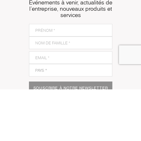
Événements à venir, actualités de
l'entreprise, nouveaux produits et
services
SOUSCRIRE À NOTRE NEWSLETTER
Je reconnais et j'accepte
les termes et les conditions
de Kronospan,
la politique de confidentialité
ainsi que
l'utilisation de mes coordonnées par Kronospan pour
communiquer avec moi sur ses produits, services ou
événements.