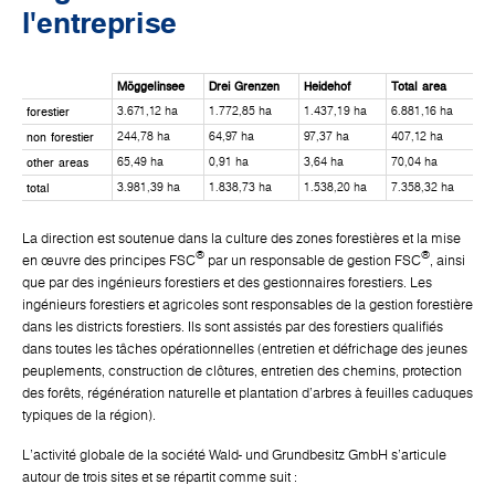
l'entreprise
Möggelinsee
Drei Grenzen
Heidehof
Total area
forestier
3.671,12 ha
1.772,85 ha
1.437,19 ha
6.881,16 ha
non forestier
244,78 ha
64,97 ha
97,37 ha
407,12 ha
other areas
65,49 ha
0,91 ha
3,64 ha
70,04 ha
total
3.981,39 ha
1.838,73 ha
1.538,20 ha
7.358,32 ha
La direction est soutenue dans la culture des zones forestières et la mise
®
®
en œuvre des principes FSC
par un responsable de gestion FSC
, ainsi
que par des ingénieurs forestiers et des gestionnaires forestiers. Les
ingénieurs forestiers et agricoles sont responsables de la gestion forestière
dans les districts forestiers. Ils sont assistés par des forestiers qualifiés
dans toutes les tâches opérationnelles (entretien et défrichage des jeunes
peuplements, construction de clôtures, entretien des chemins, protection
des forêts, régénération naturelle et plantation d'arbres à feuilles caduques
typiques de la région).
L'activité globale de la société Wald- und Grundbesitz GmbH s'articule
autour de trois sites et se répartit comme suit :