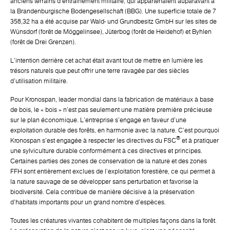
anciens terrains d'entraînement militaire, qui appartenaient auparavant à
la Brandenburgische Bodengesellschaft (BBG). Une superficie totale de 7
358,32 ha a été acquise par Wald- und Grundbesitz GmbH sur les sites de
Wünsdorf (forêt de Möggelinsee), Jüterbog (forêt de Heidehof) et Byhlen
(forêt de Drei Grenzen).
L'intention derrière cet achat était avant tout de mettre en lumière les
trésors naturels que peut offrir une terre ravagée par des siècles
d'utilisation militaire.
Pour Kronospan, leader mondial dans la fabrication de matériaux à base
de bois, le « bois » n'est pas seulement une matière première précieuse
sur le plan économique. L'entreprise s'engage en faveur d'une
exploitation durable des forêts, en harmonie avec la nature. C'est pourquoi
®
Kronospan s'est engagée à respecter les directives du FSC
et à pratiquer
une sylviculture durable conformément à ces directives et principes.
Certaines parties des zones de conservation de la nature et des zones
FFH sont entièrement exclues de l'exploitation forestière, ce qui permet à
la nature sauvage de se développer sans perturbation et favorise la
biodiversité. Cela contribue de manière décisive à la préservation
d'habitats importants pour un grand nombre d'espèces.
Toutes les créatures vivantes cohabitent de multiples façons dans la forêt.