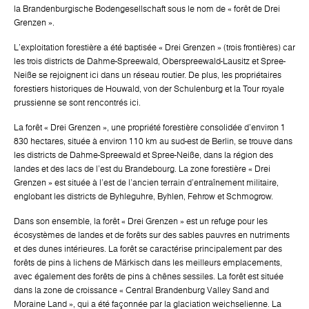
la Brandenburgische Bodengesellschaft sous le nom de « forêt de Drei
Grenzen ».
L'exploitation forestière a été baptisée « Drei Grenzen » (trois frontières) car
les trois districts de Dahme-Spreewald, Oberspreewald-Lausitz et Spree-
Neiße se rejoignent ici dans un réseau routier. De plus, les propriétaires
forestiers historiques de Houwald, von der Schulenburg et la Tour royale
prussienne se sont rencontrés ici.
La forêt « Drei Grenzen », une propriété forestière consolidée d'environ 1
830 hectares, située à environ 110 km au sud-est de Berlin, se trouve dans
les districts de Dahme-Spreewald et Spree-Neiße, dans la région des
landes et des lacs de l'est du Brandebourg. La zone forestière « Drei
Grenzen » est située à l'est de l'ancien terrain d'entraînement militaire,
englobant les districts de Byhleguhre, Byhlen, Fehrow et Schmogrow.
Dans son ensemble, la forêt « Drei Grenzen » est un refuge pour les
écosystèmes de landes et de forêts sur des sables pauvres en nutriments
et des dunes intérieures. La forêt se caractérise principalement par des
forêts de pins à lichens de Märkisch dans les meilleurs emplacements,
avec également des forêts de pins à chênes sessiles. La forêt est située
dans la zone de croissance « Central Brandenburg Valley Sand and
Moraine Land », qui a été façonnée par la glaciation weichselienne. La