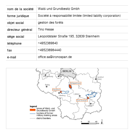
nom de la société
Wald- und Grundbesitz Gmbh
forme juridique
Société à responsabilité limitée (limited liability corporation)
objet social
gestion des forêts
directeur général
Tino Hesse
siège social
Leopoldstaler Straße 195, 32839 Steinheim
téléphone
+4952389840
fax
+495238984440
e-mail
office.sa@kronospan.de