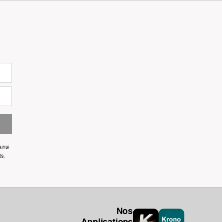
insi
ts,
Nos
Applications