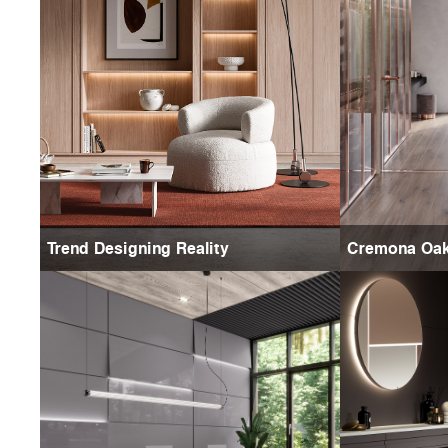
Trend Designing Reality
Cremona Oa