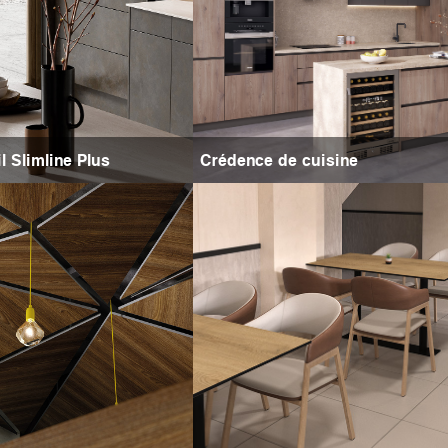
il Slimline Plus
Crédence de cuisine