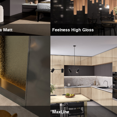
ra Matt
Feelness High Gloss
MaxLine