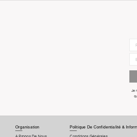
Je 
qu
Organisation
Politique De Confidentialité & Info
A Propos De Nous
Conditions Générales