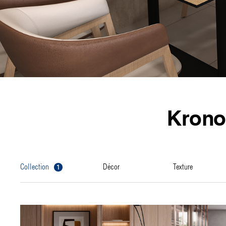
Krono
1
collection
décor
texture