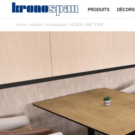
PRODUITS
DÉCORS
home
/
décors
/
kronodesign
/
BLACK LINE TOPS