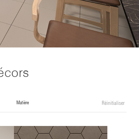
écors
matière
Réinitialiser