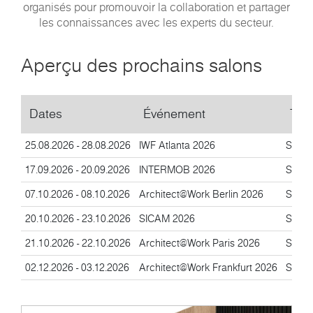
organisés pour promouvoir la collaboration et partager
les connaissances avec les experts du secteur.
Aperçu des prochains salons
Dates
Événement
Typ
25.08.2026 - 28.08.2026
IWF Atlanta 2026
Salon
17.09.2026 - 20.09.2026
INTERMOB 2026
Salon
07.10.2026 - 08.10.2026
Architect@Work Berlin 2026
Salon
20.10.2026 - 23.10.2026
SICAM 2026
Salon
21.10.2026 - 22.10.2026
Architect@Work Paris 2026
Salon
02.12.2026 - 03.12.2026
Architect@Work Frankfurt 2026
Salon