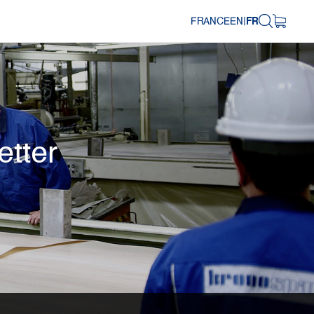
FRANCE
EN
|
FR
etter