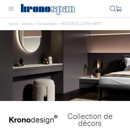
home
/
décors
/
kronodesign
/
FEELNESS ULTRA MATT
Collection de
®
Krono
design
décors