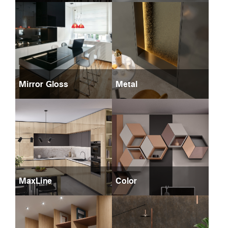
Mirror Gloss
Metal
MaxLine
Color