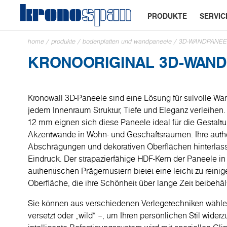
PRODUKTE
SERVIC
home
/
produkte
/
bodenplatten und wandpaneele
/
3D-WANDPANEE
KRONOORIGINAL 3D-WAND
Kronowall 3D-Paneele sind eine Lösung für stilvolle Wa
jedem Innenraum Struktur, Tiefe und Eleganz verleihen. 
12 mm eignen sich diese Paneele ideal für die Gestal
Akzentwände in Wohn- und Geschäftsräumen. Ihre auth
Abschrägungen und dekorativen Oberflächen hinterlas
Eindruck. Der strapazierfähige HDF-Kern der Paneele i
authentischen Prägemustern bietet eine leicht zu reini
Oberfläche, die ihre Schönheit über lange Zeit beibehält
Sie können aus verschiedenen Verlegetechniken wählen
versetzt oder „wild“ –, um Ihren persönlichen Stil wider