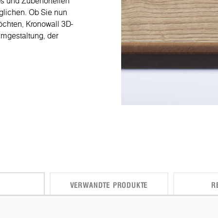
ips und Zubehörteilen
öglichen. Ob Sie nun
chten, Kronowall 3D-
umgestaltung, der
VERWANDTE PRODUKTE
R