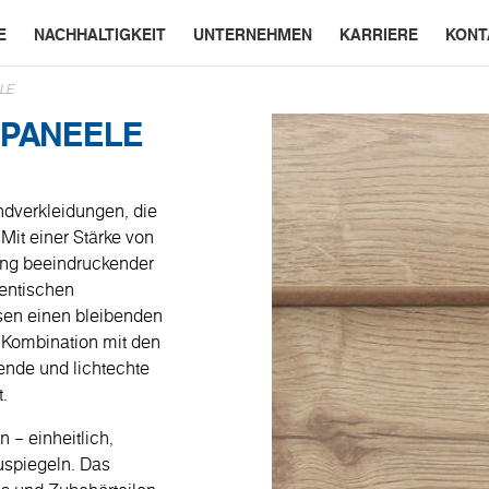
E
NACHHALTIGKEIT
UNTERNEHMEN
KARRIERE
KONT
LE
PANEELE
ndverkleidungen, die
Mit einer Stärke von
tung beeindruckender
entischen
sen einen bleibenden
n Kombination mit den
gende und lichtechte
.
 – einheitlich,
zuspiegeln. Das