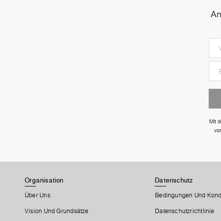
An
Mit 
vo
Organisation
Datenschutz
Über Uns
Bedingungen Und Kond
Vision Und Grundsätze
Datenschutzrichtlinie