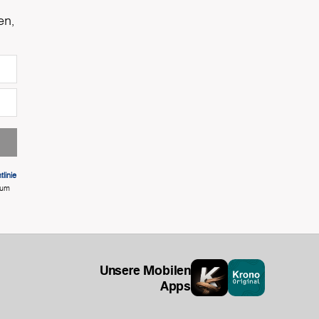
en,
linie
 um
Unsere Mobilen
Apps