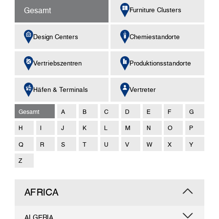
Gesamt
Furniture Clusters
Design Centers
Chemiestandorte
Vertriebszentren
Produktionsstandorte
Häfen & Terminals
Vertreter
Gesamt
A
B
C
D
E
F
G
H
I
J
K
L
M
N
O
P
Q
R
S
T
U
V
W
X
Y
Z
AFRICA
ALGERIA