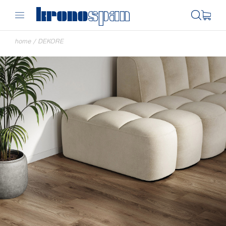
home
/
DEKORE