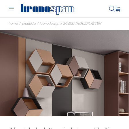
home
/
produkte
/
kronodesign
/
MASSIVHOLZPLATTEN