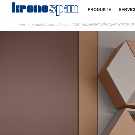
PRODUKTE
SERVIC
home
/
produkte
/
kronodesign
/
MELAMINHARZBESCHICHTETE PL