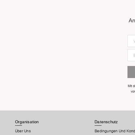
An
Mit 
vo
Organisation
Datenschutz
Über Uns
Bedingungen Und Kond