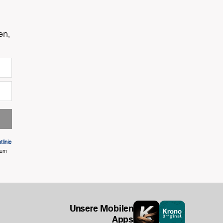
en,
linie
 um
Unsere Mobilen
Apps