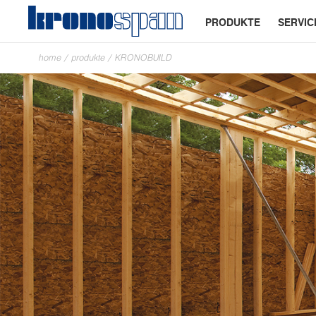
PRODUKTE
SERVIC
home
/
produkte
/
KRONOBUILD