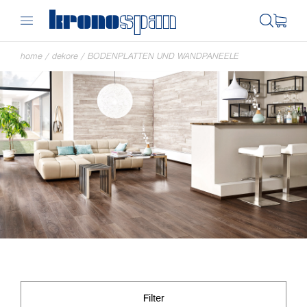
home
/
dekore
/
BODENPLATTEN UND WANDPANEELE
Filter