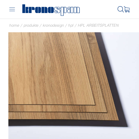
home
/
produkte
/
kronodesign
/
hpl
/
HPL ARBEITSPLATTEN