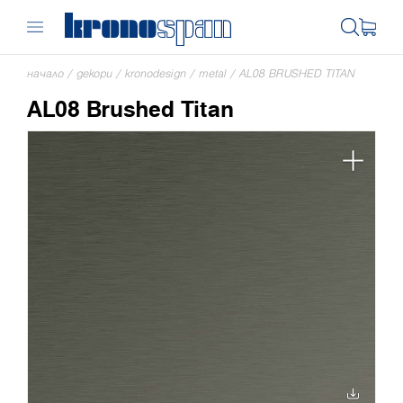
начало
/
декори
/
kronodesign
/
metal
/
AL08 BRUSHED TITAN
AL08 Brushed Titan