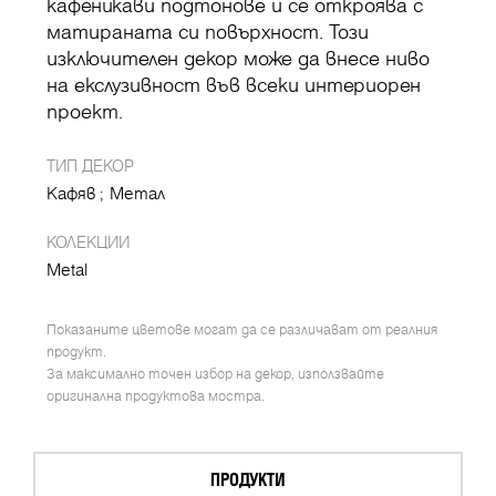
кафеникави подтонове и се откроява с
матираната си повърхност. Този
изключителен декор може да внесе ниво
на екслузивност във всеки интериорен
проект.
ТИП ДЕКОР
Кафяв
Метал
КОЛЕКЦИИ
Metal
Показаните цветове могат да се различават от реалния
продукт.
За максимално точен избор на декор, използвайте
оригинална продуктова мостра.
ПРОДУКТИ