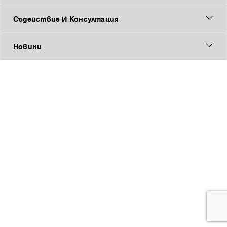
Съдействие И Консултация
Новини