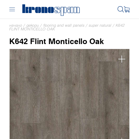
начало
/
декори
/
flooring and wall panels
/
super natural
/
K642
FLINT MONTICELLO OAK
K642 Flint Monticello Oak