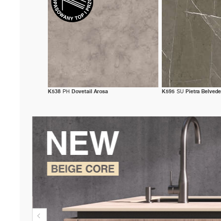
K538
PH
Dovetail Arosa
K595
SU
Pietra Belved