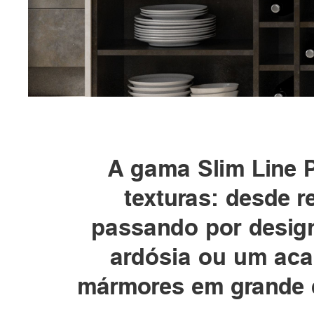
A gama Slim Line P
texturas: desde 
passando por design
ardósia ou um acab
mármores em grande e