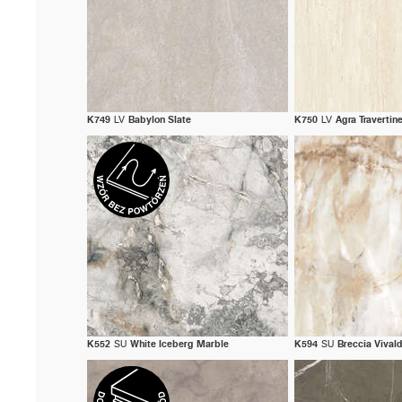
K749
LV
Babylon Slate
K750
LV
Agra Travertin
K552
SU
White Iceberg Marble
K594
SU
Breccia Vival