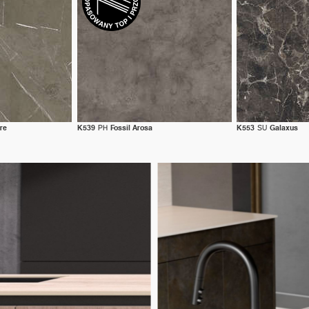
ere
K539
PH
Fossil Arosa
K553
SU
Galaxus