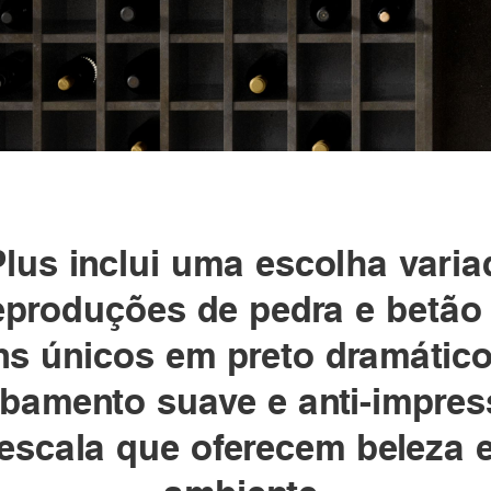
lus inclui uma escolha vari
reproduções de pedra e betão 
s únicos em preto dramátic
amento suave e anti-impress
scala que oferecem beleza e