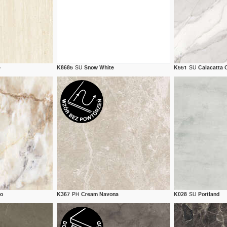
e
K8685
SU
Snow White
K551
SU
Calacatta
do
K367
PH
Cream Navona
K028
SU
Portland