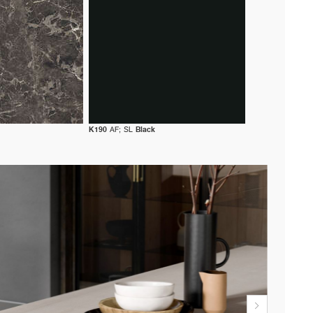
K190
AF; SL
Black