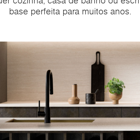
uer cozinha, casa de banho ou escri
base perfeita para muitos anos.