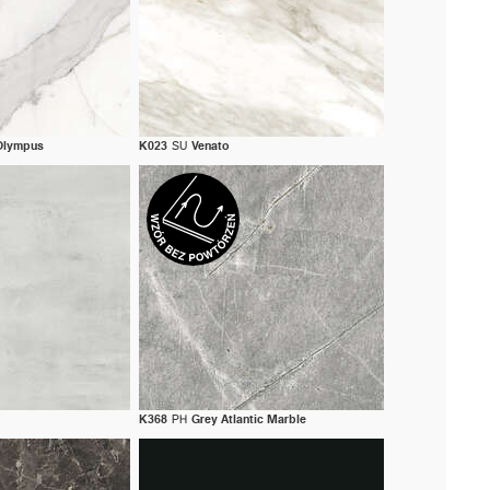
 Olympus
K023
SU
Venato
K368
PH
Grey Atlantic Marble