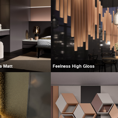
ra Matt
Feelness High Gloss