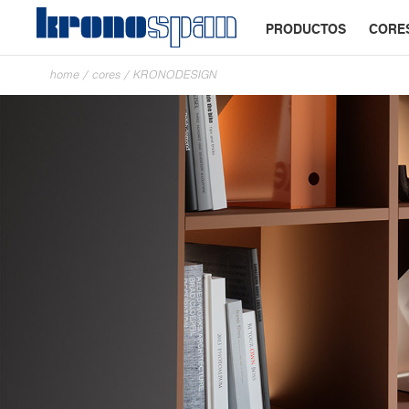
PRODUCTOS
CORE
home
/
cores
/
KRONODESIGN