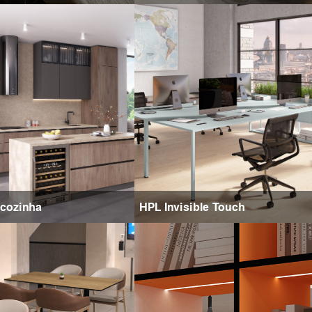
 cozinha
HPL Invisible Touch