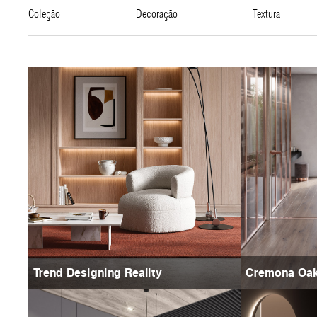
coleção
decoração
textura
Trend Designing Reality
Cremona Oa